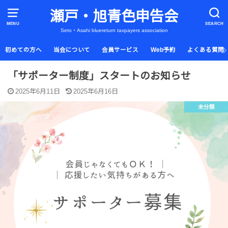
瀬戸・旭青色申告会
MENU
SEARCH
Seto・Asahi bluereturn taxpayers association
初めての方へ
当会について
会員サービス
Web予約
よくある質問
「サポーター制度」スタートのお知らせ
2025年6月11日
2025年6月16日
未分類