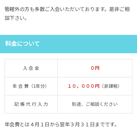
管轄外の方も多数ご入会いただいております。是非ご相
談下さい。
料金について
入 会 金
０円
年 会 費（1年分）
１０，０００円
（非課税）
記 帳 代 行 入 力
別途、ご相談ください
年会費とは４月１日から翌年３月３１日までです。