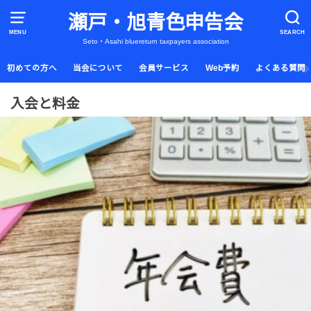
瀬戸・旭青色申告会
MENU
SEARCH
Seto・Asahi bluereturn taxpayers association
初めての方へ
当会について
会員サービス
Web予約
よくある質問
入会と料金